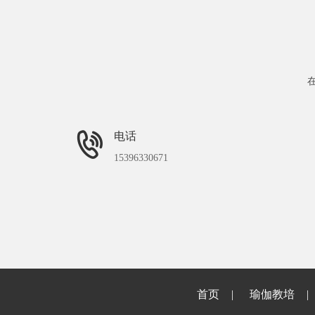
电话
15396330671
首页
瑜伽教培