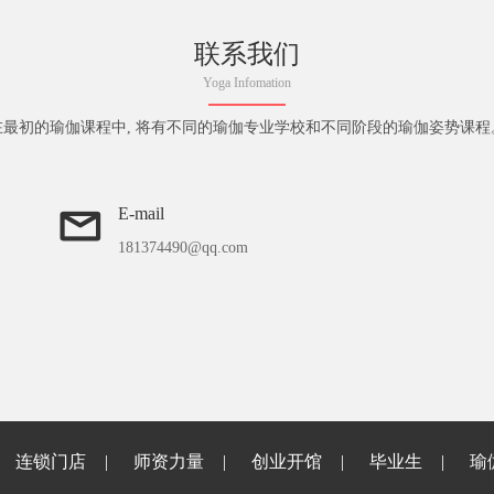
联系我们
Yoga Infomation
在最初的瑜伽课程中, 将有不同的瑜伽专业学校和不同阶段的瑜伽姿势课程
E-mail
181374490@qq.com
连锁门店
师资力量
创业开馆
毕业生
瑜