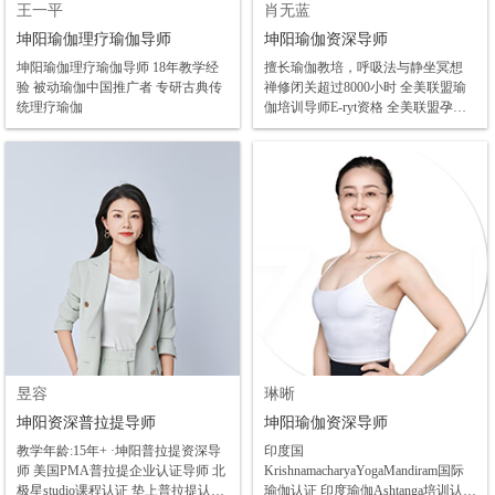
肖无蓝
王一平
坤阳瑜伽资深导师
坤阳瑜伽理疗瑜伽导师
擅长瑜伽教培，呼吸法与静坐冥想
坤阳瑜伽理疗瑜伽导师 18年教学经
禅修闭关超过8000小时 全美联盟瑜
验 被动瑜伽中国推广者 专研古典传
伽培训导师E-ryt资格 全美联盟孕产
统理疗瑜伽
瑜伽Pryt教练资格 印度呼吸控制法认
证 脉轮与呼吸法教师资格证 整脊康
复理疗师 尼泊尔颂钵音疗师 阿育吠
坨认证 神经学系统班初级认证 国家
高级保健推拿资格
昱容
琳晰
坤阳资深普拉提导师
坤阳瑜伽资深导师
教学年龄:15年+ ·坤阳普拉提资深导
印度国
师 美国PMA普拉提企业认证导师 北
KrishnamacharyaYogaMandiram国际
极星studio课程认证 垫上普拉提认证
瑜伽认证 印度瑜伽Ashtanga培训认证