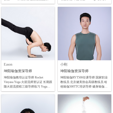
导师 ·DNS动态神经肌肉稳定术(临床
全美联盟Shaila师流瑜伽培训认证 全
A) 国际认证课程 ·RYT500认证导师
美联盟Chris阴瑜伽培训认证 亚历山
北极星孕产普拉提认证 助孕、孕
大技术认证 功能私教理疗认证 空中
中、产后修复认证导师 刘希芳维密
瑜伽培训认证导师
认证导师 邱源理疗认证导师 7天紧致
躺瘦认证 女性理疗(乳腺、子宫、卵
巢、甲状腺、经期、激素调理)认证
曾任多家知名连锁品牌内训导师 商
学院资深明星讲师 培训学员超5000+
Eason
小刚
坤阳瑜伽资深导师
坤阳瑜伽资深导师
坤阳瑜伽教培认证导师 Rocket
坤阳瑜伽RYT500任课导师 国家职业
Vinyasa Yoga 火箭流师资认证 长期跟
教练员 北京健美协会高级教练员 哈
随火箭流授权三级导师练习 Yoga
他瑜伽500TTC培训导师 健身瑜伽运
Alliance全美瑜伽联盟培训学院认证
动营养师 Ashtanga瑜伽一序列认证导
全美瑜伽联盟RYT500认证 Yiko倒立
师 功能性抗阻力训练导师 减脂塑形
后弯工作坊 火箭流倒立密、后弯密
运动原理与实践 3D功能运动解剖培
集课 亚洲导师联盟维密体雕认证 肩
训师 竞技运动体适能训练师
颈理疗瑜伽认证 一恋普拉提一阶认