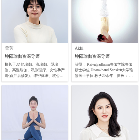
证 阴瑜伽、球瑜伽 擅长：中高阶瑜
伽体式进阶培训、 呼吸法培训、 理
疗瑜伽 、疗愈阴瑜伽 、流瑜伽串联
技巧 火箭流瑜伽培训 RYT瑜伽教培
雪芳
Akhi
坤阳瑜伽资深导师
坤阳瑜伽资深导师
擅长于:哈他瑜伽、流瑜伽、阴瑜
获得： Kaivalyadhama瑜伽学院瑜伽
伽、高温瑜伽、私教理疗、女性孕产
硕士学位 Uttarakhand Sanskrit大学瑜
瑜伽(产后修复)、维密体雕、核心床
伽硕士学位 教学20余年，擅长： 传
塑形以及理疗系列课程
统哈他、Astanga、流瑜伽、艾扬格
瑜伽等