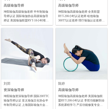
高级瑜伽导师
高级瑜伽导师
坤阳瑜伽高级瑜伽老师 半年制瑜伽
坤阳瑜伽高级瑜伽老师 全美联盟
导师认证 国际瑜伽协会高级瑜伽导
RYT-200小时认证老师 哈他瑜伽
师证 美国瑜伽联盟RYT-18小时维密
300TT认证老师 理疗瑜伽认证老师
瘦身认证 参加实用运动处方——极
阴瑜伽认证老师 流瑜伽认证老师 普
速系列课程 空中瑜伽认证导师 产后
拉提认证老师 ​高温瑜伽认证老师
修复认证导师 阴瑜伽认证导师 流瑜
伽认证导师 普拉提认证导师 体态评
估与矫正方案系列
刘郑
陈婷
资深瑜伽导师
高级瑜伽导师
坤阳瑜伽资深瑜伽导师 国际200TTC
坤阳瑜伽高级瑜伽老师 美国瑜伽联
瑜伽导师认证 亚太瑜伽文化协会半
盟RYT-200小时认证 李哲功能解剖全
年制导师认证 上海国际瑜伽大会主
系统课程学习 产后功能修复专业认