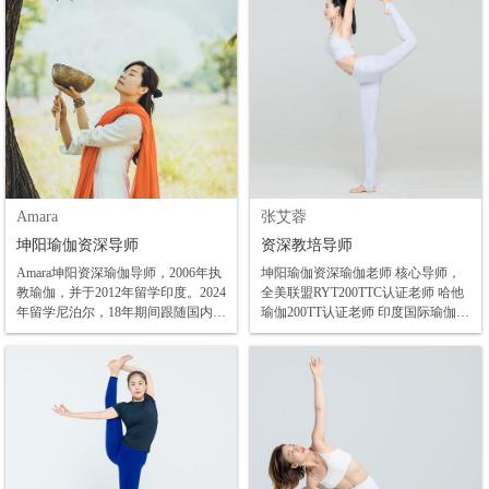
研习和教学 ●世界美业大会形象设计
金奖 ●美业新理事禅文化专业委员会
理事 ●娱乐圈明星指定专业顾问
Amara
张艾蓉
坤阳瑜伽资深导师
资深教培导师
Amara坤阳资深瑜伽导师，2006年执
坤阳瑜伽资深瑜伽老师 核心导师，
教瑜伽，并于2012年留学印度。2024
全美联盟RYT200TTC认证老师 哈他
年留学尼泊尔，18年期间跟随国内外
瑜伽200TT认证老师 印度国际瑜伽学
名师全面系统学习艾扬格瑜伽、流瑜
府--KYM学院100小时认证老师 刘希
伽、阴瑜伽、阿斯汤伽瑜伽、高温瑜
芳维密导师--传承弟子 维密7天训练
伽、孕妇瑜伽、颂钵疗愈、冥想等，
营专业认证 体态调整专业认证 产后
精通各个流派和呼吸法，对瑜伽私教
修复专业认证
理疗及瑜伽教师培训有着丰富的经
验，培养了诸多优秀的瑜伽老师。