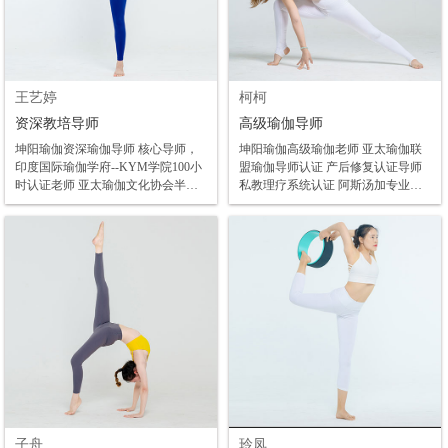
王艺婷
柯柯
资深教培导师
高级瑜伽导师
坤阳瑜伽资深瑜伽导师 核心导师，
坤阳瑜伽高级瑜伽老师 亚太瑜伽联
印度国际瑜伽学府--KYM学院100小
盟瑜伽导师认证 产后修复认证导师
时认证老师 亚太瑜伽文化协会半年
私教理疗系统认证 阿斯汤加专业老
制瑜伽认证导师 Carlos老师瑜伽哲学
师 阴瑜伽40小时认证 极速塑身认证
密集20小时认证 美国瑜伽联盟RYT-
培训 流瑜伽认证老师 体态评估与矫
200小时认证 李哲功能解剖全系统课
正方案
程学习 瑜伽学院高级瑜伽教培导师
产后功能修复专业认证 阴瑜伽100小
时认证 流瑜伽100小时认证 瑜伽心理
疏导师 被动瑜伽老师
子舟
玲凤