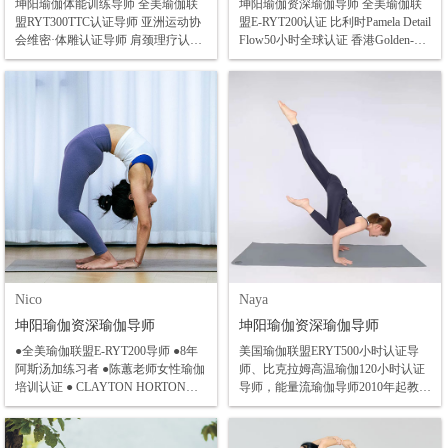
坤阳瑜伽体能训练导师 全美瑜伽联
坤阳瑜伽资深瑜伽导师 全美瑜伽联
盟RYT300TTC认证导师 亚洲运动协
盟E-RYT200认证 比利时Pamela Detail
会维密·体雕认证导师 肩颈理疗认证
Flow50小时全球认证 香港Golden-Y
导师 球瑜伽塑型认证导师 阴瑜伽身
瑜伽学院200小时哈他瑜伽认证 香港
体疗愈系统认证导师 阿斯汤加习练
Golden-Y瑜伽学院100小时流瑜伽认
者 体能教学超过10000小时
证 香港Golden-Y瑜伽学院180精修培
训师认证 梵音瑜伽学院100小时流瑜
伽培训 梵语瑜伽学院高温瑜伽50小
时培训 求实瑜伽学院精准正位80小
时培训 求实瑜伽学院流瑜伽50小时
培训 深度康复普拉提大器械50小时
全场馆培训
Nico
Naya
坤阳瑜伽资深瑜伽导师
坤阳瑜伽资深瑜伽导师
●全美瑜伽联盟E-RYT200导师 ●8年
美国瑜伽联盟ERYT500小时认证导
阿斯汤加练习者 ●陈蕙老师女性瑜伽
师、比克拉姆高温瑜伽120小时认证
培训认证 ● CLAYTON HORTON老
导师，能量流瑜伽导师2010年起教学
师阿斯汤加认证 ●安老师流瑜伽工作
至今，在北京，上海从事瑜伽RYT教
坊 ●阿斯汤加西班牙老师工作坊 ●阿
培导师 擅长，哈他，创意流，运动
斯汤加二序列工作坊 ●阿斯汤加7年
解刨，精准顺位教学。