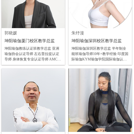
郭晓媛
朱纾漫
坤阳瑜伽厦门校区教学总监
坤阳瑜伽深圳校区教学总监
坤阳瑜伽教练认证班教学总监 亚洲
坤阳瑜伽深圳区教学总监 半年制全
瑜伽协会认证导师 左右普拉提认证
能班瑜伽导师10年+教学经验 印度国
导师 身体恢复专业认证导师 AMCT
际瑜伽KYM瑜伽学院国际瑜伽认证
美式整脊认证医师 空中瑜伽认证导
高级理疗瑜伽导师认证 专业普拉提
师 艾扬格专业资格认证导师 擅长
教培教学认证导师
于：瑜伽教练班专项培训、瑜伽教练
工作坊教学，普拉提器械，擅长美式
脊柱专业，擅长女性身体私教1V1课
程