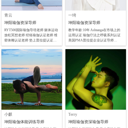
青云
一绮
坤阳瑜伽资深导师
坤阳瑜伽资深导师
RYT500国际瑜伽导培老师 躯体运动
教学年龄:10年 Ashtanga在市场上的
放松冥想老师 经络瑜伽认证老师 维
运用认证 瑜伽疗法之呼吸系列认证
密体雕认证老师 垫上普拉提认证老
美国PMA普拉提企业认证导师
师 吠檀多瑜伽哲学在学国际大师课
·ZHENWO普拉提器械认证 ·吴婷普
翻译及助教 主要擅长:阿斯汤伽 流瑜
拉提全场馆认证 ·孙晶维密蜜桃臀认
伽 躯体运动 理疗 冥想 阴瑜伽 女性
证 ·刘希芳维密极速瘦身认证 导师理
私密瑜伽 特色课:花式流瑜伽、躯体
查德博士螺旋链认证
运动修复练习
小麒
Terry
坤阳瑜伽体能训练导师
坤阳瑜伽资深瑜伽导师