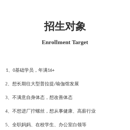
招生对象
Enrollment Target
、
基础学员，年满
1
0
16+
2、
想长期往大型普拉提
瑜伽馆发展
/
3、
不满意自身体态，想改善体态
4、
不想进厂拧螺丝，想从事健康、高薪行业
5、
全职妈妈、在校学生、办公室白领等