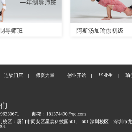
制导师班
阿斯汤加瑜伽初级
连锁门店
师资力量
创业开馆
毕业生
瑜
我们
6330671
邮箱：181374490@qq.com
门校区：厦门市同安区星宸科技园501、 601 深圳校区：深圳市
01